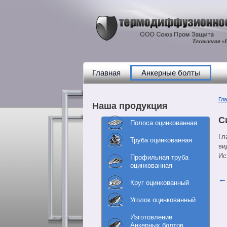
Главная
Анкерные болты
Гл
Наша продукция
С
Полоса оцинкованная
Гл
Труба оцинкованная
ви
Ис
Профильная труба
оцинкованная
Круг оцинкованный
Уголок оцинкованный
Изготовление
Анкерных болтов,