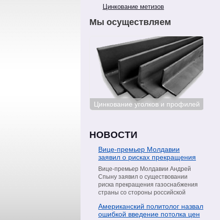
Цинкование метизов
Мы осуществляем
Цинкование сталей
Цинкование уголков и профилей
Цин
НОВОСТИ
Вице-премьер Молдавии
заявил о рисках прекращения
поставок газа со стороны
Вице-премьер Молдавии Андрей
«Газпрома»
Спыну заявил о существовании
риска прекращения газоснабжения
страны со стороны российской
компании «Газпром». Об этом он
Американский политолог назвал
сообщил в интервью телеканалу
ошибкой введение потолка цен
Moldova 1, пишет РИА Новости.