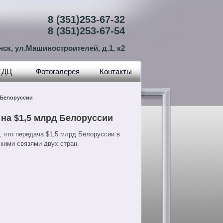
8 (351)253-67-32
8 (351)253-67-54
нск, ул.Машиностроителей, д.1, к2
ТДЦ
Фотогалерея
Контакты
 Белоруссии
на $1,5 млрд Белоруссии
 что передача $1,5 млрд Белоруссии в
кими связями двух стран.