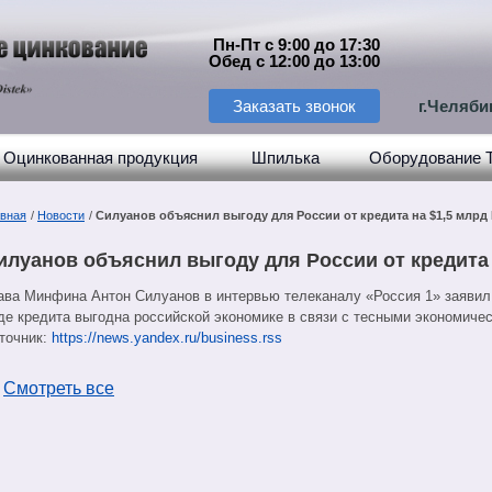
Пн-Пт с 9:00 до 17:30
Обед с 12:00 до 13:00
Заказать звонок
г.Челяби
Оцинкованная продукция
Шпилька
Оборудование 
авная
/
Новости
/
Силуанов объяснил выгоду для России от кредита на $1,5 млрд
илуанов объяснил выгоду для России от кредита 
ава Минфина Антон Силуанов в интервью телеканалу «Россия 1» заявил,
де кредита выгодна российской экономике в связи с тесными экономичес
точник:
https://news.yandex.ru/business.rss
←
Смотреть все