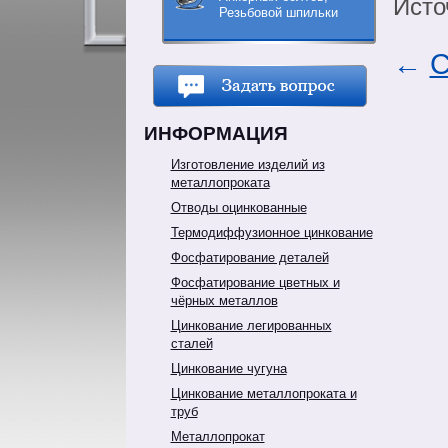
Исто
Резьбовой шпильки
←
С
ИНФОРМАЦИЯ
Изготовление изделий из
металлопроката
Отводы оцинкованные
Термодиффузионное цинкование
Фосфатирование деталей
Фосфатирование цветных и
чёрных металлов
Цинкование легированных
сталей
Цинкование чугуна
Цинкование металлопроката и
труб
Металлопрокат