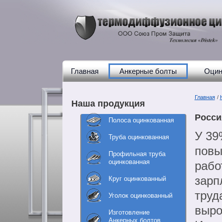
Главная
Анкерные болты
Оцин
Главная
/
Наша продукция
Росси
Полоса оцинкованная
У 39
Труба оцинкованная
повы
Профильная труба
оцинкованная
рабо
зарп
Круг оцинкованный
труд
Уголок оцинкованный
выро
Изготовление
Анкерных болтов,