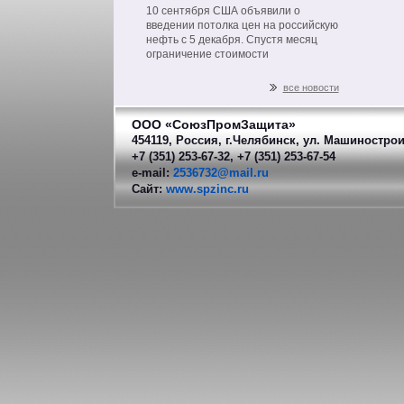
на нефть из РФ
10 сентября США объявили о
введении потолка цен на российскую
нефть с 5 декабря. Спустя месяц
ограничение стоимости
распространится на другие
нефтепродукты российского
все новости
производства.
ООО «СоюзПромЗащита»
454119, Россия, г.Челябинск, ул. Машинострои
+7 (351) 253-67-32, +7 (351) 253-67-54
e-mail:
2536732@mail.ru
Сайт:
www.spzinc.ru