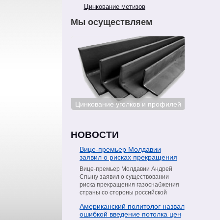
Цинкование метизов
Мы осуществляем
ование сталей
Цинкование уголков и профилей
Цинкован
НОВОСТИ
Вице-премьер Молдавии
заявил о рисках прекращения
поставок газа со стороны
Вице-премьер Молдавии Андрей
«Газпрома»
Спыну заявил о существовании
риска прекращения газоснабжения
страны со стороны российской
компании «Газпром». Об этом он
Американский политолог назвал
сообщил в интервью телеканалу
ошибкой введение потолка цен
Moldova 1, пишет РИА Новости.