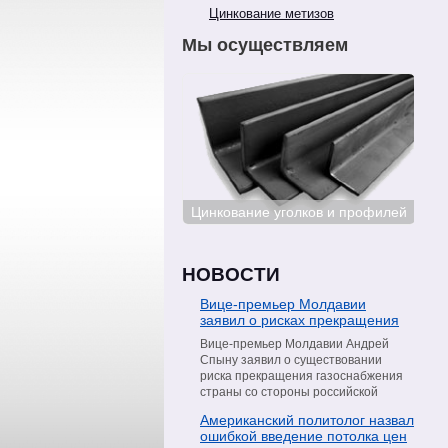
Цинкование метизов
Мы осуществляем
Цинкование сталей
Цинкование уголков и профилей
Цин
НОВОСТИ
Вице-премьер Молдавии
заявил о рисках прекращения
поставок газа со стороны
Вице-премьер Молдавии Андрей
«Газпрома»
Спыну заявил о существовании
риска прекращения газоснабжения
страны со стороны российской
компании «Газпром». Об этом он
Американский политолог назвал
сообщил в интервью телеканалу
ошибкой введение потолка цен
Moldova 1, пишет РИА Новости.