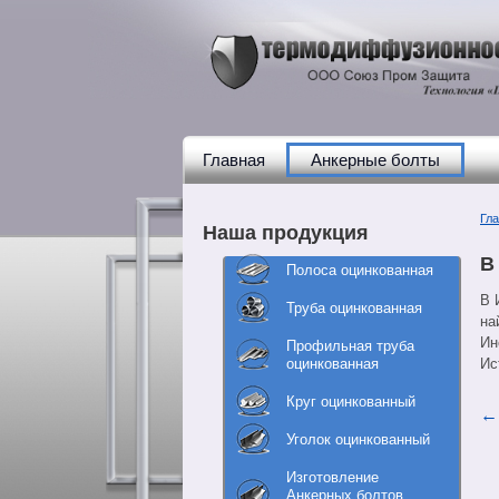
Главная
Анкерные болты
Гл
Наша продукция
В
Полоса оцинкованная
В 
Труба оцинкованная
на
Ин
Профильная труба
оцинкованная
Ис
Круг оцинкованный
Уголок оцинкованный
Изготовление
Анкерных болтов,