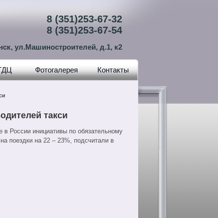
8 (351)253-67-32
8 (351)253-67-54
нск, ул.Машиностроителей, д.1, к2
ТДЦ
Фотогалерея
Контакты
си
водителей такси
е в России инициативы по обязательному
 на поездки на 22 – 23%, подсчитали в