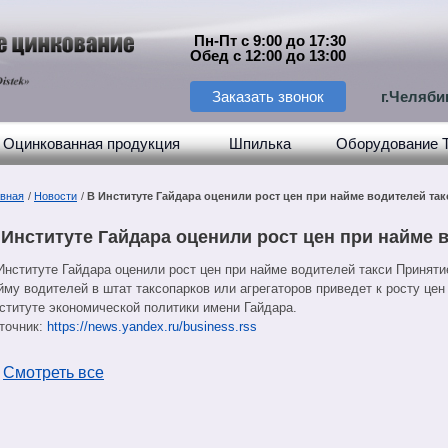
Пн-Пт с 9:00 до 17:30
Обед с 12:00 до 13:00
Заказать звонок
г.Челяби
Оцинкованная продукция
Шпилька
Оборудование 
авная
/
Новости
/
В Институте Гайдара оценили рост цен при найме водителей так
 Институте Гайдара оценили рост цен при найме 
Институте Гайдара оценили рост цен при найме водителей такси Приняти
йму водителей в штат таксопарков или агрегаторов приведет к росту цен
ституте экономической политики имени Гайдара.
точник:
https://news.yandex.ru/business.rss
←
Смотреть все