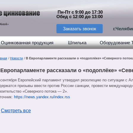
Пн-Пт с 9:00 до 17:30
Обед с 12:00 до 13:00
Заказать звонок
г.Челяби
Оцинкованная продукция
Шпилька
Оборудование 
авная
/
Новости
/
В Европарламенте рассказали о «подоплёке» «Северного поток
 Европарламенте рассказали о «подоплёке» «Сев
 сентября Европейский парламент утвердил резолюцию по ситуации с А
держатся призывы ввести против России санкции, провести международ
роительство «Северного потока — 2».
точник:
https://news.yandex.ru/index.rss
←
Смотреть все