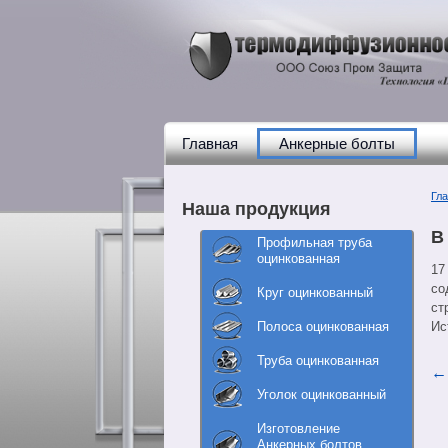
Главная
Анкерные болты
Гл
Наша продукция
В
Профильная труба
оцинкованная
17
со
Круг оцинкованный
ст
Полоса оцинкованная
Ис
Труба оцинкованная
Уголок оцинкованный
Изготовление
Анкерных болтов,