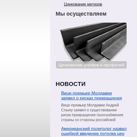
Цинкование метизов
Мы осуществляем
Цинкование сталей
Цинкование уголков и профилей
Цин
НОВОСТИ
Вице-премьер Молдавии
заявил о рисках прекращения
поставок газа со стороны
Вице-премьер Молдавии Андрей
«Газпрома»
Спыну заявил о существовании
риска прекращения газоснабжения
страны со стороны российской
компании «Газпром». Об этом он
Американский политолог назвал
сообщил в интервью телеканалу
ошибкой введение потолка цен
Moldova 1, пишет РИА Новости.