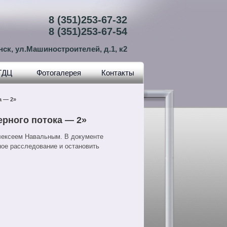
8 (351)253-67-32
8 (351)253-67-54
нск, ул.Машиностроителей, д.1, к2
ТДЦ
Фотогалерея
Контакты
а — 2»
ерного потока — 2»
лексеем Навальным. В документе
ное расследование и остановить