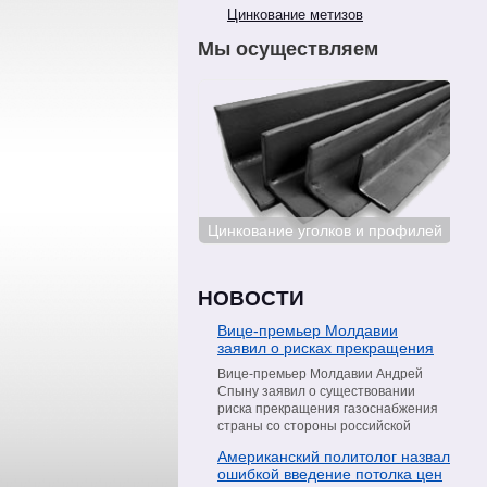
Цинкование метизов
Мы осуществляем
Цинкование сталей
Цинкование уголков и профилей
Цин
НОВОСТИ
Вице-премьер Молдавии
заявил о рисках прекращения
поставок газа со стороны
Вице-премьер Молдавии Андрей
«Газпрома»
Спыну заявил о существовании
риска прекращения газоснабжения
страны со стороны российской
компании «Газпром». Об этом он
Американский политолог назвал
сообщил в интервью телеканалу
ошибкой введение потолка цен
Moldova 1, пишет РИА Новости.