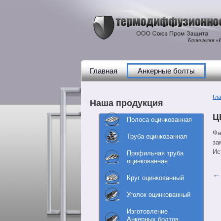
Главная
Анкерные болты
Гл
Наша продукция
Ц
Полоса оцинкованная
Фа
Труба оцинкованная
за
Ис
Профильная труба
оцинкованная
Круг оцинкованный
Уголок оцинкованный
Изготовление
Анкерных болтов,