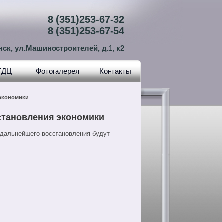
8 (351)253-67-32
8 (351)253-67-54
нск, ул.Машиностроителей, д.1, к2
ТДЦ
Фотогалерея
Контакты
 экономики
становления экономики
 дальнейшего восстановления будут