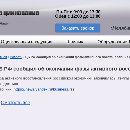
Пн-Пт с 9:00 до 17:30
Обед с 12:00 до 13:00
Заказать звонок
г.Челяби
Оцинкованная продукция
Шпилька
Оборудование 
авная
/
Новости
/
ЦБ РФ сообщил об окончании фазы активного восстановления
Б РФ сообщил об окончании фазы активного вос
за активного восстановления российской экономики закончилась, темпы
медляться.
точник:
https://news.yandex.ru/business.rss
←
Смотреть все