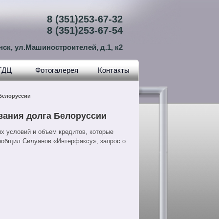
8 (351)253-67-32
8 (351)253-67-54
нск, ул.Машиностроителей, д.1, к2
ТДЦ
Фотогалерея
Контакты
Белоруссии
вания долга Белоруссии
 условий и объем кредитов, которые
ообщил Силуанов «Интерфаксу», запрос о