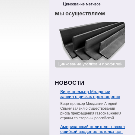
Цинкование метизов
Мы осуществляем
Цинкование сталей
Цинкование уголков и профилей
Цин
НОВОСТИ
Вице-премьер Молдавии
заявил о рисках прекращения
поставок газа со стороны
Вице-премьер Молдавии Андрей
«Газпрома»
Спыну заявил о существовании
риска прекращения газоснабжения
страны со стороны российской
компании «Газпром». Об этом он
Американский политолог назвал
сообщил в интервью телеканалу
ошибкой введение потолка цен
Moldova 1, пишет РИА Новости.