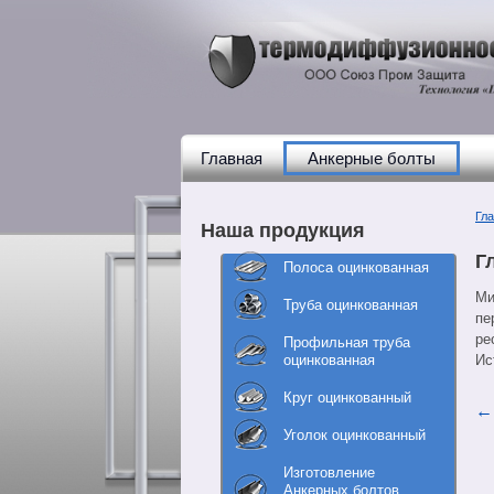
Главная
Анкерные болты
Гл
Наша продукция
Г
Полоса оцинкованная
Ми
Труба оцинкованная
пе
ре
Профильная труба
оцинкованная
Ис
Круг оцинкованный
Уголок оцинкованный
Изготовление
Анкерных болтов,