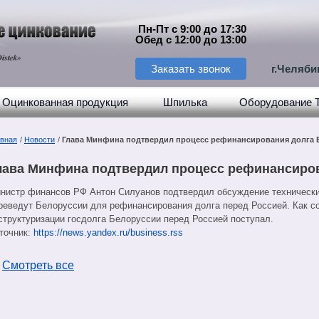
Пн-Пт с 9:00 до 17:30
Обед с 12:00 до 13:00
Заказать звонок
г.Челяби
Оцинкованная продукция
Шпилька
Оборудование 
авная
/
Новости
/
Глава Минфина подтвердил процесс рефинансирования долга 
лава Минфина подтвердил процесс рефинансиро
нистр финансов РФ Антон Силуанов подтвердил обсуждение технических
реведут Белоруссии для рефинансирования долга перед Россией. Как с
структуризации госдолга Белоруссии перед Россией поступал.
точник:
https://news.yandex.ru/business.rss
←
Смотреть все