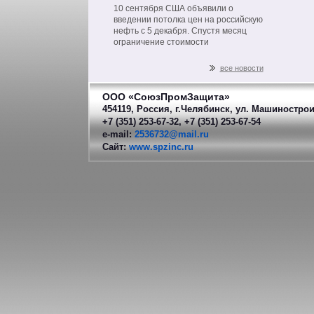
на нефть из РФ
10 сентября США объявили о
введении потолка цен на российскую
нефть с 5 декабря. Спустя месяц
ограничение стоимости
распространится на другие
нефтепродукты российского
все новости
производства.
ООО «СоюзПромЗащита»
454119, Россия, г.Челябинск, ул. Машинострои
+7 (351) 253-67-32, +7 (351) 253-67-54
e-mail:
2536732@mail.ru
Сайт:
www.spzinc.ru