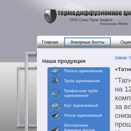
Главная
Анкерные болты
Оцин
Главная
/
Наша продукция
«Татн
Полоса оцинкованная
"Тат
Труба оцинкованная
на 1
Профильная труба
оцинкованная
комп
за в
Круг оцинкованный
сниз
Уголок оцинкованный
прош
Изготовление
Анкерных болтов,