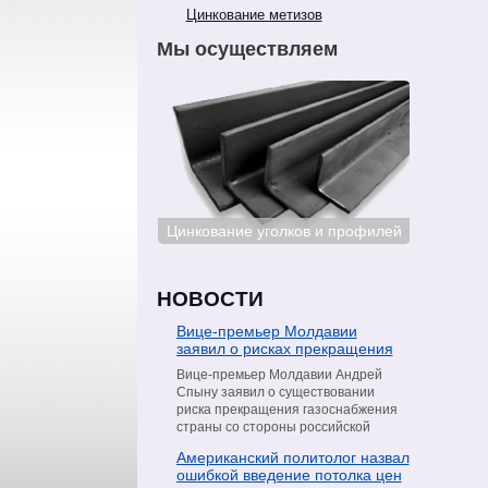
Цинкование метизов
Мы осуществляем
ование сталей
Цинкование уголков и профилей
Цинкован
НОВОСТИ
Вице-премьер Молдавии
заявил о рисках прекращения
поставок газа со стороны
Вице-премьер Молдавии Андрей
«Газпрома»
Спыну заявил о существовании
риска прекращения газоснабжения
страны со стороны российской
компании «Газпром». Об этом он
Американский политолог назвал
сообщил в интервью телеканалу
ошибкой введение потолка цен
Moldova 1, пишет РИА Новости.