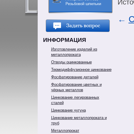
Исто
Резьбовой шпильки
←
С
ИНФОРМАЦИЯ
Изготовление изделий из
металлопроката
Отводы оцинкованные
Термодиффузионное цинкование
Фосфатирование деталей
Фосфатирование цветных и
чёрных металлов
Цинкование легированных
сталей
Цинкование чугуна
Цинкование металлопроката и
труб
Металлопрокат