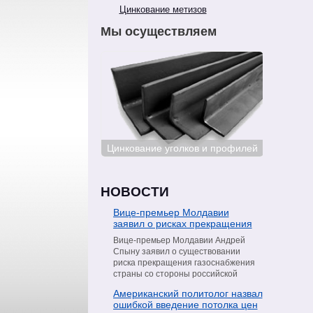
Цинкование метизов
Мы осуществляем
ование сталей
Цинкование уголков и профилей
Цинкован
НОВОСТИ
Вице-премьер Молдавии
заявил о рисках прекращения
поставок газа со стороны
Вице-премьер Молдавии Андрей
«Газпрома»
Спыну заявил о существовании
риска прекращения газоснабжения
страны со стороны российской
компании «Газпром». Об этом он
Американский политолог назвал
сообщил в интервью телеканалу
ошибкой введение потолка цен
Moldova 1, пишет РИА Новости.