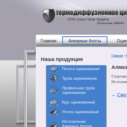
Главная
Анкерные болты
Оцин
Главная
/
Наша продукция
Алмаз
Полоса оцинкованная
Спортив
Труба оцинкованная
Источни
Профильная труба
оцинкованная
←
Смот
Круг оцинкованный
Уголок оцинкованный
Изготовление
Анкерных болтов,