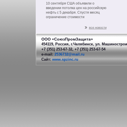
на нефть из РФ
10 сентября США объявили о
введении потолка цен на российскую
нефть с 5 декабря. Спустя месяц
ограничение стоимости
распространится на другие
нефтепродукты российского
все новости
производства.
ООО «СоюзПромЗащита»
454119, Россия, г.Челябинск, ул. Машинострои
+7 (351) 253-67-32, +7 (351) 253-67-54
e-mail:
2536732@mail.ru
Сайт:
www.spzinc.ru