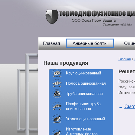
Главная
Анкерные болты
Оцин
Главная
/
Наша продукция
Решет
Круг оцинкованный
Российск
Полоса оцинкованная
году, за
Источни
Труба оцинкованная
Профильная труба
←
Смот
оцинкованная
Уголок оцинкованный
Изготовление
Анкерных болтов,