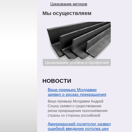
Цинкование метизов
Мы осуществляем
ование сталей
Цинкование уголков и профилей
Цинкован
НОВОСТИ
Вице-премьер Молдавии
заявил о рисках прекращения
поставок газа со стороны
Вице-премьер Молдавии Андрей
«Газпрома»
Спыну заявил о существовании
риска прекращения газоснабжения
страны со стороны российской
компании «Газпром». Об этом он
Американский политолог назвал
сообщил в интервью телеканалу
ошибкой введение потолка цен
Moldova 1, пишет РИА Новости.