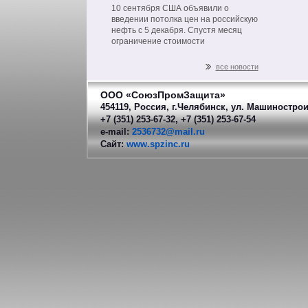
на нефть из РФ
10 сентября США объявили о
введении потолка цен на российскую
нефть с 5 декабря. Спустя месяц
ограничение стоимости
распространится на другие
нефтепродукты российского
все новости
производства.
ООО «СоюзПромЗащита»
454119, Россия, г.Челябинск, ул. Машинострои
+7 (351) 253-67-32, +7 (351) 253-67-54
e-mail:
2536732@mail.ru
Сайт:
www.spzinc.ru