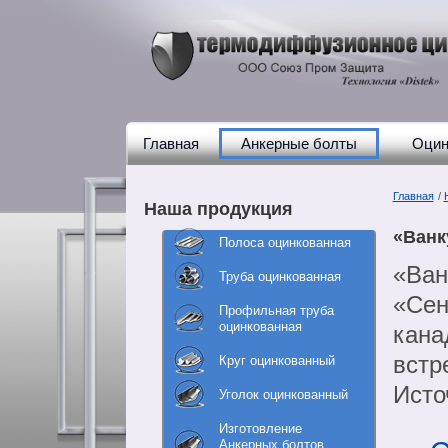
Главная
Анкерные болты
Оцин
Главная
/
Наша продукция
«Ванк
Полоса оцинкованная
«Ван
Труба оцинкованная
«Сен
Профильная труба
оцинкованная
кана
встр
Круг оцинкованный
Исто
Уголок оцинкованный
Изготовление
Анкерных болтов,