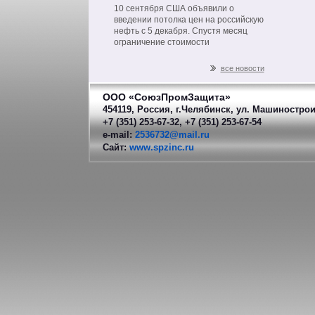
на нефть из РФ
10 сентября США объявили о
введении потолка цен на российскую
нефть с 5 декабря. Спустя месяц
ограничение стоимости
распространится на другие
нефтепродукты российского
все новости
производства.
ООО «СоюзПромЗащита»
454119, Россия, г.Челябинск, ул. Машинострои
+7 (351) 253-67-32, +7 (351) 253-67-54
e-mail:
2536732@mail.ru
Сайт:
www.spzinc.ru