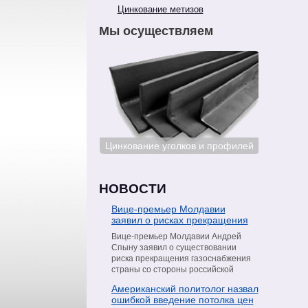
Цинкование метизов
Мы осуществляем
ование сталей
Цинкование уголков и профилей
Цинкован
НОВОСТИ
Вице-премьер Молдавии
заявил о рисках прекращения
поставок газа со стороны
Вице-премьер Молдавии Андрей
«Газпрома»
Спыну заявил о существовании
риска прекращения газоснабжения
страны со стороны российской
компании «Газпром». Об этом он
Американский политолог назвал
сообщил в интервью телеканалу
ошибкой введение потолка цен
Moldova 1, пишет РИА Новости.