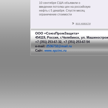
на нефть из РФ
10 сентября США объявили о
введении потолка цен на российскую
нефть с 5 декабря. Спустя месяц
ограничение стоимости
распространится на другие
нефтепродукты российского
все новости
производства.
ООО «СоюзПромЗащита»
454119, Россия, г.Челябинск, ул. Машинострои
+7 (351) 253-67-32, +7 (351) 253-67-54
e-mail:
2536732@mail.ru
Сайт:
www.spzinc.ru