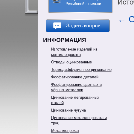
Исто
Резьбовой шпильки
←
С
ИНФОРМАЦИЯ
Изготовление изделий из
металлопроката
Отводы оцинкованные
Термодиффузионное цинкование
Фосфатирование деталей
Фосфатирование цветных и
чёрных металлов
Цинкование легированных
сталей
Цинкование чугуна
Цинкование металлопроката и
труб
Металлопрокат