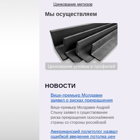
Цинкование метизов
Мы осуществляем
ование сталей
Цинкование уголков и профилей
Цинкован
НОВОСТИ
Вице-премьер Молдавии
заявил о рисках прекращения
поставок газа со стороны
Вице-премьер Молдавии Андрей
«Газпрома»
Спыну заявил о существовании
риска прекращения газоснабжения
страны со стороны российской
компании «Газпром». Об этом он
Американский политолог назвал
сообщил в интервью телеканалу
ошибкой введение потолка цен
Moldova 1, пишет РИА Новости.