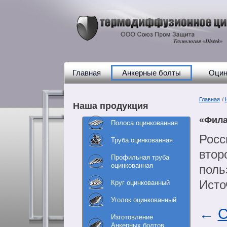
Главная
Анкерные болты
Оцин
Главная
/
Наша продукция
«Фила
Полоса оцинкованная
Росс
Труба оцинкованная
втор
Профильная труба
оцинкованная
поль
Исто
Круг оцинкованный
Уголок оцинкованный
←
С
Изготовление
Анкерных болтов,