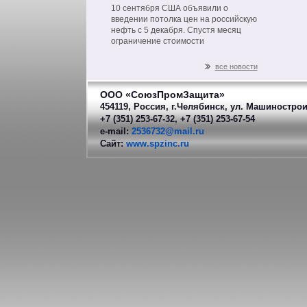
на нефть из РФ
10 сентября США объявили о
введении потолка цен на российскую
нефть с 5 декабря. Спустя месяц
ограничение стоимости
распространится на другие
нефтепродукты российского
все новости
производства.
ООО «СоюзПромЗащита»
454119, Россия, г.Челябинск, ул. Машинострои
+7 (351) 253-67-32, +7 (351) 253-67-54
e-mail:
2536732@mail.ru
Сайт:
www.spzinc.ru