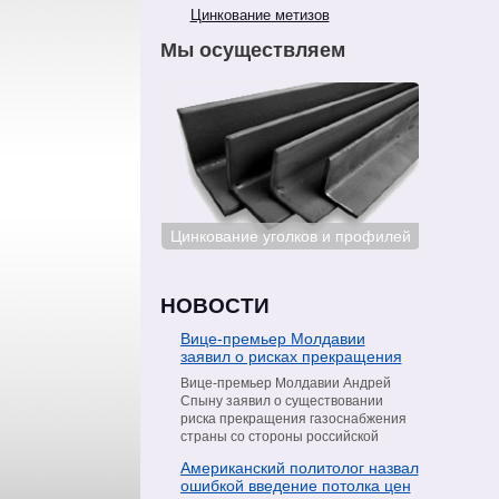
Цинкование метизов
Мы осуществляем
ование сталей
Цинкование уголков и профилей
Цинкован
НОВОСТИ
Вице-премьер Молдавии
заявил о рисках прекращения
поставок газа со стороны
Вице-премьер Молдавии Андрей
«Газпрома»
Спыну заявил о существовании
риска прекращения газоснабжения
страны со стороны российской
компании «Газпром». Об этом он
Американский политолог назвал
сообщил в интервью телеканалу
ошибкой введение потолка цен
Moldova 1, пишет РИА Новости.