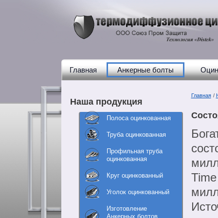
Главная
Анкерные болты
Оцин
Главная
/
Наша продукция
Состо
Полоса оцинкованная
Бога
Труба оцинкованная
сост
Профильная труба
оцинкованная
милл
Time
Круг оцинкованный
милл
Уголок оцинкованный
Исто
Изготовление
Анкерных болтов,