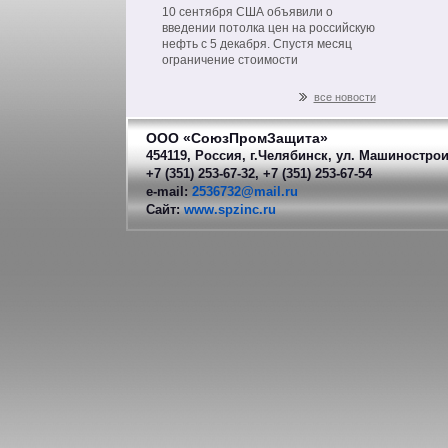
на нефть из РФ
10 сентября США объявили о
введении потолка цен на российскую
нефть с 5 декабря. Спустя месяц
ограничение стоимости
распространится на другие
нефтепродукты российского
все новости
производства.
ООО «СоюзПромЗащита»
454119, Россия, г.Челябинск, ул. Машинострои
+7 (351) 253-67-32, +7 (351) 253-67-54
e-mail:
2536732@mail.ru
Сайт:
www.spzinc.ru