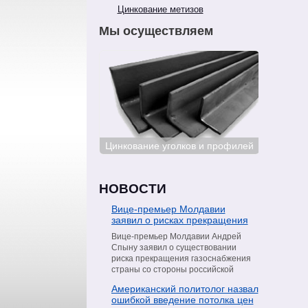
Цинкование метизов
Мы осуществляем
ование сталей
Цинкование уголков и профилей
Цинкован
НОВОСТИ
Вице-премьер Молдавии
заявил о рисках прекращения
поставок газа со стороны
Вице-премьер Молдавии Андрей
«Газпрома»
Спыну заявил о существовании
риска прекращения газоснабжения
страны со стороны российской
компании «Газпром». Об этом он
Американский политолог назвал
сообщил в интервью телеканалу
ошибкой введение потолка цен
Moldova 1, пишет РИА Новости.