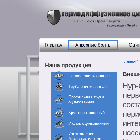
Главная
Анкерные болты
Оцин
Главная
/
Наша продукция
Внешн
Полоса оцинкованная
Нур-
Труба оцинкованная
перв
Профильная труба
оцинкованная
сост
пери
Круг оцинкованный
инте
Уголок оцинкованный
насе
Изготовление
Анкерных болтов,