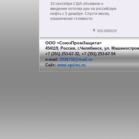
на нефть из РФ
10 сентября США объявили о
введении потолка цен на российскую
нефть с 5 декабря. Спустя месяц
ограничение стоимости
распространится на другие
нефтепродукты российского
все новости
производства.
ООО «СоюзПромЗащита»
454119, Россия, г.Челябинск, ул. Машинострои
+7 (351) 253-67-32, +7 (351) 253-67-54
e-mail:
2536732@mail.ru
Сайт:
www.spzinc.ru