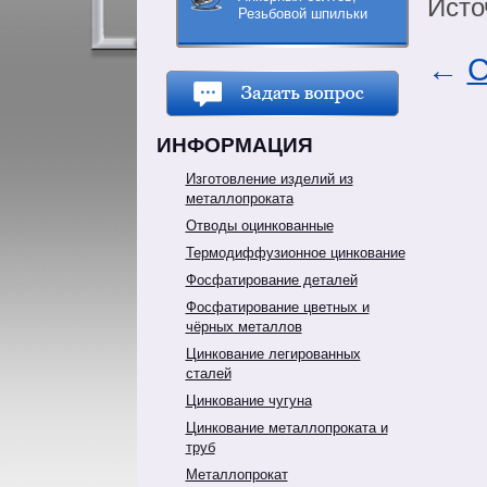
Исто
Резьбовой шпильки
←
С
ИНФОРМАЦИЯ
Изготовление изделий из
металлопроката
Отводы оцинкованные
Термодиффузионное цинкование
Фосфатирование деталей
Фосфатирование цветных и
чёрных металлов
Цинкование легированных
сталей
Цинкование чугуна
Цинкование металлопроката и
труб
Металлопрокат