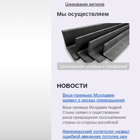
Цинкование метизов
Мы осуществляем
Цинкование сталей
Цинкование уголков и профилей
Цин
НОВОСТИ
Вице-премьер Молдавии
заявил о рисках прекращения
поставок газа со стороны
Вице-премьер Молдавии Андрей
«Газпрома»
Спыну заявил о существовании
риска прекращения газоснабжения
страны со стороны российской
компании «Газпром». Об этом он
Американский политолог назвал
сообщил в интервью телеканалу
ошибкой введение потолка цен
Moldova 1, пишет РИА Новости.