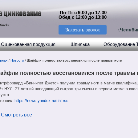
Пн-Пт с 9:00 до 17:30
Обед с 12:00 до 13:00
Заказать звонок
г.Челяби
Оцинкованная продукция
Шпилька
Оборудование 
авная
/
Новости
/
Шайфли полностью восстановился после травмы ноги
айфли полностью восстановился после травмы 
нтрфорвард «Виннипег Джетс» получил травму ноги в матче квалификац
йт НХЛ. 27-летний нападающий сыграл три смены в первом матче в квал
густа.
точник:
https://news.yandex.ru/nhl.rss
←
Смотреть все