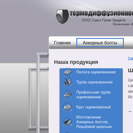
Главная
Анкерные болты
Гл
Наша продукция
Ш
Полоса оцинкованная
Це
Труба оцинкованная
са
ав
Профильная труба
оцинкованная
Ис
Круг оцинкованный
Изготовление
Анкерных болтов,
Резьбовой шпильки