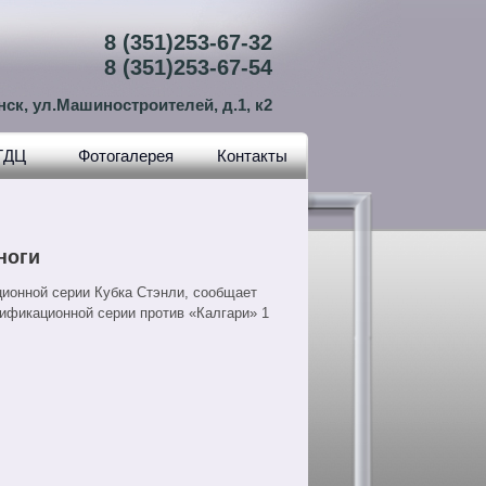
8 (351)253-67-32
8 (351)253-67-54
нск, ул.Машиностроителей, д.1, к2
ТДЦ
Фотогалерея
Контакты
ноги
ионной серии Кубка Стэнли, сообщает
ификационной серии против «Калгари» 1