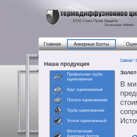
Главная
Анкерные болты
Оцин
Главная
/
Наша продукция
Золот
Профильная труба
оцинкованная
В ми
Круг оцинкованный
пред
Полоса оцинкованная
стои
сопр
Труба оцинкованная
Исто
Уголок оцинкованный
Изготовление
Анкерных болтов,