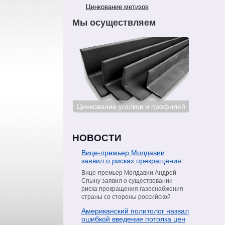
Цинкование метизов
Мы осуществляем
ование сталей
Цинкование уголков и профилей
Цинкован
НОВОСТИ
Вице-премьер Молдавии
заявил о рисках прекращения
поставок газа со стороны
Вице-премьер Молдавии Андрей
«Газпрома»
Спыну заявил о существовании
риска прекращения газоснабжения
страны со стороны российской
компании «Газпром». Об этом он
Американский политолог назвал
сообщил в интервью телеканалу
ошибкой введение потолка цен
Moldova 1, пишет РИА Новости.