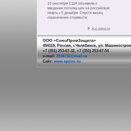
на нефть из РФ
10 сентября США объявили о
введении потолка цен на российскую
нефть с 5 декабря. Спустя месяц
ограничение стоимости
распространится на другие
нефтепродукты российского
все новости
производства.
ООО «СоюзПромЗащита»
454119, Россия, г.Челябинск, ул. Машинострои
+7 (351) 253-67-32, +7 (351) 253-67-54
e-mail:
2536732@mail.ru
Сайт:
www.spzinc.ru