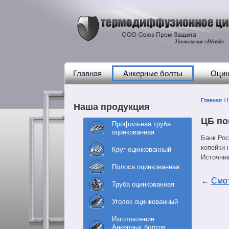
Главная
Анкерные болты
Оцин
Главная
/
Наша продукция
ЦБ по
Профильная труба
оцинкованная
Банк Рос
копейки 
Круг оцинкованный
Источни
Полоса оцинкованная
←
Смот
Труба оцинкованная
Уголок оцинкованный
Изготовление
Анкерных болтов,