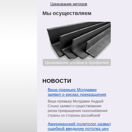
Цинкование метизов
Мы осуществляем
ование сталей
Цинкование уголков и профилей
Цинкован
НОВОСТИ
Вице-премьер Молдавии
заявил о рисках прекращения
поставок газа со стороны
Вице-премьер Молдавии Андрей
«Газпрома»
Спыну заявил о существовании
риска прекращения газоснабжения
страны со стороны российской
компании «Газпром». Об этом он
Американский политолог назвал
сообщил в интервью телеканалу
ошибкой введение потолка цен
Moldova 1, пишет РИА Новости.