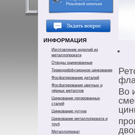
Резьбовой шпильки
ИНФОРМАЦИЯ
Изготовление изделий из
металлопроката
Отводы оцинкованные
Рет
Термодиффузионное цинкование
фла
Фосфатирование деталей
Фосфатирование цветных и
Во 
чёрных металлов
сме
Цинкование легированных
сталей
цин
Цинкование чугуна
про
Цинкование металлопроката и
труб
дво
Металлопрокат