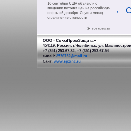
на нефть из РФ
10 сентября США объявили о
←
С
введении потолка цен на российскую
нефть с 5 декабря. Спустя месяц
ограничение стоимости
распространится на другие
нефтепродукты российского
все новости
производства.
ООО «СоюзПромЗащита»
454119, Россия, г.Челябинск, ул. Машинострои
+7 (351) 253-67-32, +7 (351) 253-67-54
e-mail:
2536732@mail.ru
Сайт:
www.spzinc.ru