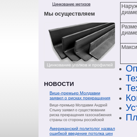
Цинкование метизов
Наруж
диаме
Мы осуществляем
Разме
диаме
Макси
ование сталей
Цинкование уголков и профилей
Цинкован
Оп
Те
НОВОСТИ
Те
Вице-премьер Молдавии
Ко
заявил о рисках прекращения
поставок газа со стороны
Ус
Вице-премьер Молдавии Андрей
«Газпрома»
Спыну заявил о существовании
Пл
риска прекращения газоснабжения
страны со стороны российской
компании «Газпром». Об этом он
Американский политолог назвал
сообщил в интервью телеканалу
ошибкой введение потолка цен
Moldova 1, пишет РИА Новости.